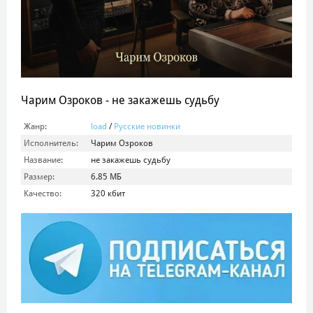
Чарим Озроков - не закажешь судьбу
Жанр:
load
/
Русские новинки
Исполнитель:
Чарим Озроков
Название:
не закажешь судьбу
Размер:
6.85 МБ
Качество:
320 кбит