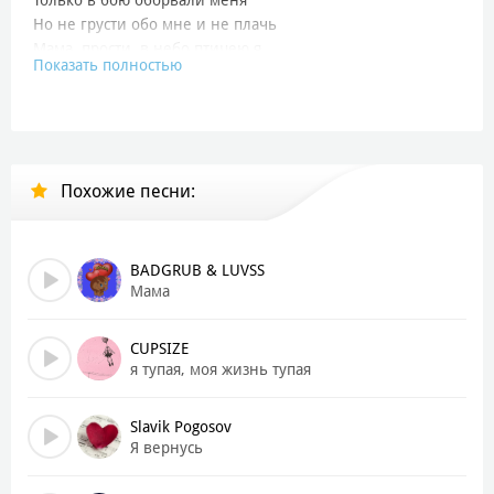
Но не грусти обо мне и не плачь
Мама, прости, в небо птицею я
Показать полностью
[Припев]
И небосвод словами качнулся:
«Мама, прости, что я не вернулся»
И небеса содрогнулись от слов:
Похожие песни:
«Папа, прости, что я не пришёл»
[Куплет 2]
Я не пропал и не бросил всех вас
BADGRUB & LUVSS
Птицею стал просто белою я
Мама
Я вижу вас, я всё слышу, поверь
И навсегда я бессмертен теперь
CUPSIZE
я тупая, моя жизнь тупая
[Припев]
И небосвод словами качнулся:
Slavik Pogosov
«Мама, прости, что я не вернулся»
Я вернусь
И небеса содрогнулись от слов:
«Папа, прости, что я не пришёл»