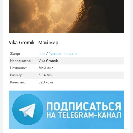
Vika Gromik - Мой мир
Жанр:
load
/
Русские новинки
Исполнитель:
Vika Gromik
Название:
Мой мир
Размер:
5.34 МБ
Качество:
320 кбит