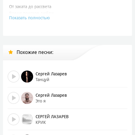
От заката до рассвета
Время поисков любви
Показать полностью
В сердце нежность безутешна
На прощанье обними
Вспоминай
Солёный моря воздух
Похожие песни:
Вспоминай
Касания руки
Дождём смоет слёзы
Сергей Лазарев
И глядя на звёзды
Танцуй
Ты просто подумай обо мне
Вспоминай обо мне
Сергей Лазарев
Это я
Поцелуй в последний раз
Ты меня не знаешь
СЕРГЕЙ ЛАЗАРЕВ
Мы расстанемся сейчас
КРИК
Сердце не поранишь