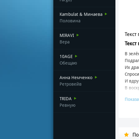
Kambulat & Минаева
Половина
Текст 
MIRAVI
Вера
Текст
В зелё
10AGE
Подра
Обещаю
Их дра
Спроси
Анна Немченко
И вдру
Ретровейв
В воск
TRIDA
Показа
Сказал
Ревную
Бомби
А так 
К нам 
Но пол
По
И был 