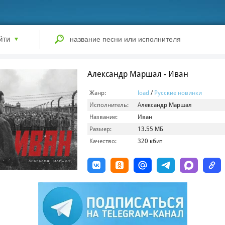
йти
Александр Маршал - Иван
Жанр:
load
/
Русские новинки
Исполнитель:
Александр Маршал
Название:
Иван
Размер:
13.55 МБ
Качество:
320 кбит