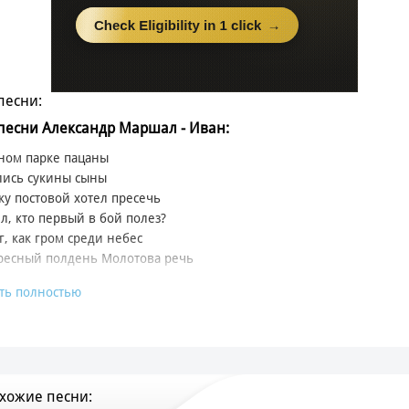
песни:
 песни Александр Маршал - Иван:
ном парке пацаны
лись сукины сыны
ку постовой хотел пресечь
л, кто первый в бой полез?
г, как гром среди небес
ресный полдень Молотова речь
ть полностью
, сегодня в ранний час
ли немцы Каунас
же Киев, Севастополь, Минск и Брест!
уже лез Наполеон
учил по морде он
хожие песни:
с позором выгнан прочь из наших мест