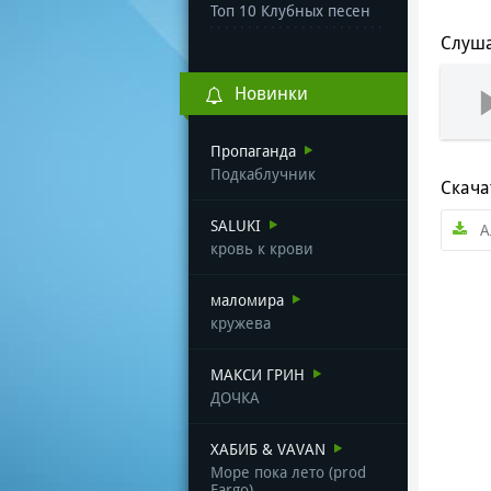
Топ 10 Клубных песен
Слуша
Новинки
Пропаганда
Подкаблучник
Скача
SALUKI
А
кровь к крови
маломира
кружева
МАКСИ ГРИН
ДОЧКА
ХАБИБ & VAVAN
Море пока лето (prod
Fargo)