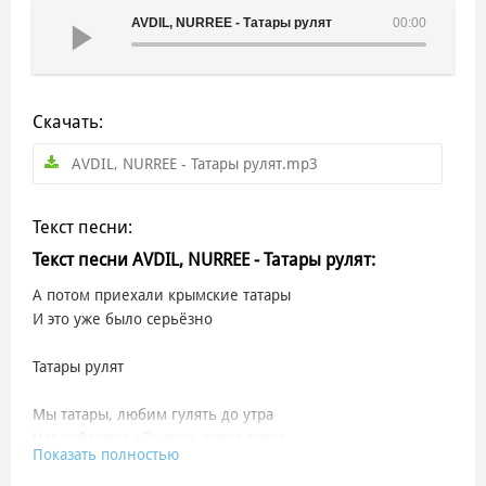
AVDIL, NURREE - Татары рулят
00:00
Скачать:
AVDIL, NURREE - Татары рулят.mp3
Текст песни:
Текст песни AVDIL, NURREE - Татары рулят:
А потом приехали крымские татары
И это уже было серьёзно
Татары рулят
Мы татары, любим гулять до утра
Чал хайтарма,ойнасын давул зурна
Показать полностью
Мы татары, любим хайп и суета
Эй, красотка выходи замуж за меня