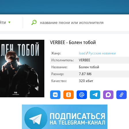
йти
VERBEE - Болен тобой
Жанр:
load
/
Русские новинки
Исполнитель:
VERBEE
Название:
Болен тобой
Размер:
7.87 Мб
Качество:
320 кбит