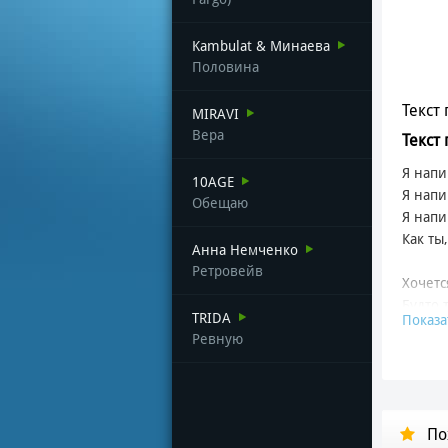
Kambulat & Минаева
Половина
Текст 
MIRAVI
Вера
Текст
Я нап
10AGE
Я нап
Обещаю
Я напи
Как ты
Анна Немченко
Ретровейв
Хочетс
Будто 
TRIDA
Показа
Хочетс
Ревную
Будто 
Хочешь
Спасу 
По
Я боле