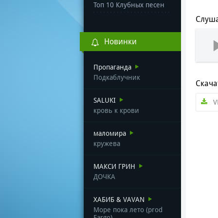
Топ 10 Клубных песен
Слуша
Новинки
Пропаганда
Подкаблучник
Скача
SALUKI
V
кровь к крови
маломира
кружева
МАКСИ ГРИН
ДОЧКА
ХАБИБ & VAVAN
Море пока лето (prod
Fargo)