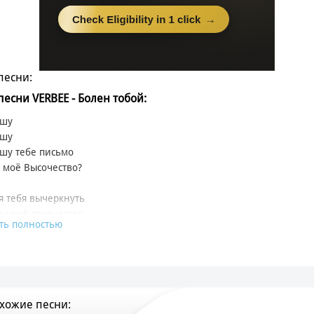
песни:
 песни VERBEE - Болен тобой:
ишу
ишу
шу тебе письмо
, моё Высочество?
я тебя вычеркнуть
ты моё творчество
ть полностью
я прочитать тебя
бы ты пророчество
, я заберу тебя?
от одиночества
хожие песни:
н только тобой