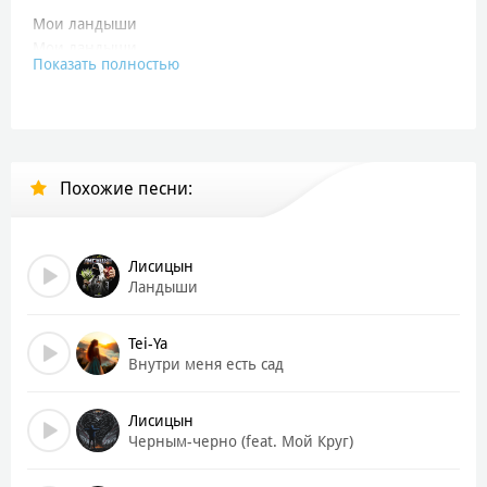
Мои ландыши
Мои ландыши
Показать полностью
Ты подари мне свои невзгоды
Попробуй просто начать с нуля
Ты одолжи мне плохой погоды дни
Я проживу их внутри себя
Похожие песни:
Отдай все беды. Тебе же не нужен, нет
Испепелённый закат души
И пусть за это меня заберёт рассвет
Лисицын
Ты только чаще со мной дыши
Ландыши
В саду завяли розы
И на подушке слезы
Tei-Ya
Внутри меня есть сад
Но ты назло всем бывшим
Дыши-дыши
Лисицын
Рассыпались иголки
Черным-черно (feat. Мой Круг)
И счастье на осколки