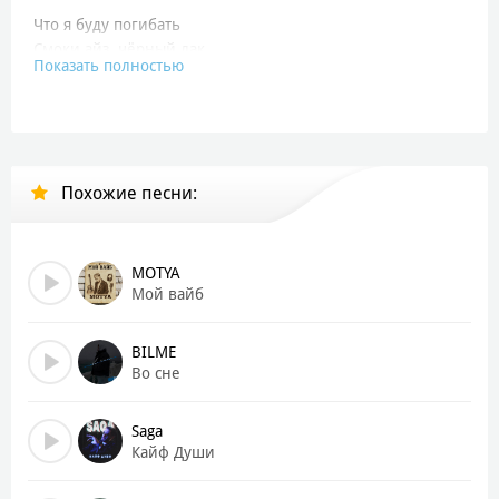
Что я буду погибать
Смоки айз, чёрный лак
Показать полностью
Ловит кайф когда ловит мой взгляд
И уходит в закат
Между нами химикат
В её сторис только секс
Похожие песни:
Только кэш
Только яд
Я вдыхаю жаркий пепел выдыхаю мантры
MOTYA
С ней на седьмом небе это в голове кадры (яд)
Мой вайб
Будто толкает в яму
С криками «это Спарта»
BILME
Во сне
Как проводит обряд
Она листает чаты
Saga
Выбирая новый градус страха
Кайф Души
Бесит внутри гроза — собираю мысли в стаю