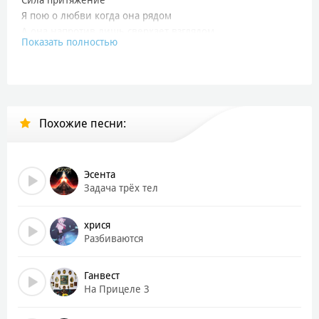
Я пою о любви когда она рядом
А она напротив лишь сверкает взглядом
Показать полностью
Сила в трех словах
Я люблю тебя
На твоих губах
И в твоих глазах
Похожие песни:
По твоим рукам
Я прочел слова
Сила в трех в словах
Эсента
Я люблю тебя
Задача трёх тел
Сила в трех словах
хрися
Я люблю тебя
Разбиваются
На твоих губах
И в твоих глазах
Ганвест
На Прицеле 3
По твоим рукам
Я прочел слова