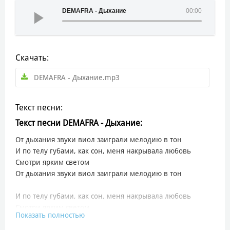
DEMAFRA - Дыхание
00:00
Скачать:
DEMAFRA - Дыхание.mp3
Текст песни:
Текст песни DEMAFRA - Дыхание:
От дыхания звуки виол заиграли мелодию в тон
И по телу губами, как сон, меня накрывала любовь
Смотри ярким светом
От дыхания звуки виол заиграли мелодию в тон
И по телу губами, как сон, меня накрывала любовь
Смотри ярким светом
Показать полностью
Будто набита картина на спине: Солнце из роз
Небо закрыло сатином плечи твои от светлых волос