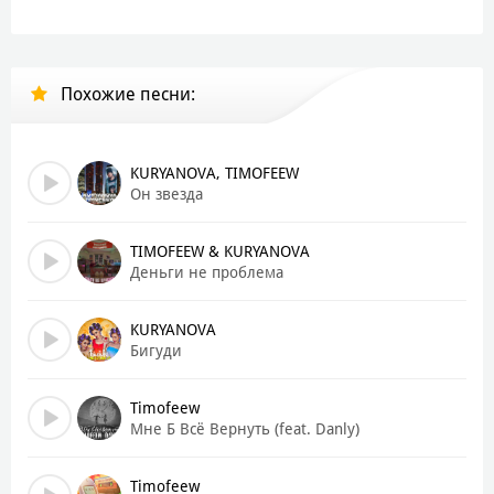
А я у стены один
Ты шептала
Похожие песни:
Что миром правит яркий блеск
Мальчики старше
Клубы, денег пачки
KURYANOVA, TIMOFEEW
Типа я не тот, кто нужен тебе
Он звезда
А теперь ты хочешь селфи с моей тачкой
Рядом с гербом на капоте, как с игрушкой
TIMOFEEW & KURYANOVA
Деньги не проблема
Малышка, кем же ты стала, просто куклой
Школьная любовь оказалась случайной и скучной
KURYANOVA
Слезы по щекам
Бигуди
Стираю тушь под твоим подъездом
Timofeew
Прости, я просто стала взрослой
Мне Б Всё Вернуть (feat. Danly)
Ты же так хотел, но теперь не интересно
Все фото стерты, и закрыт твой профиль
Помнишь, как ты смеялась
Timofeew