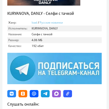
KURYANOVA, DANLY - Селфи с тачкой
Жанр:
load
/
Русские новинки
Исполнитель:
KURYANOVA, DANLY
Название:
Селфи с тачкой
Размер:
4.06 МБ
Качество:
192 кбит
Слушать онлайн: