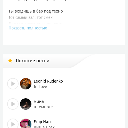
Ты входишь в бар под техно
Тот самый зал, тот смех
В глазах твоих позднее лето
Показать полностью
Которого больше нет
Ты говоришь: "Ну как ты?"
Я мну бокал в руках
Хочу сказать: "Скучал я
Похожие песни:
Мечтал о твоих губах"
Дышим в темноте, рядом, но не те
Сердце помнит всё, губы - ничего
Leonid Rudenko
Тянет к тебе
In Love
Снова и сильней
Если упадём, давай упадём вдвоём
мина
в темноте
Дышим в темноте, рядом, но не те
Сердце помнит всё, губы - ничего
Егор Натс
Тянет к тебе
Выше Всех