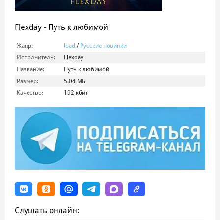
Flexday - Путь к любимой
Жанр:
load
/
Русские новинки
Исполнитель:
Flexday
Название:
Путь к любимой
Размер:
5.04 МБ
Качество:
192 кбит
Слушать онлайн: