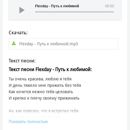
Flexday - Путь к любимой
00:00
Скачать:
Flexday - Путь к любимой.mp3
Текст песни:
Текст песни Flexday - Путь к любимой:
Ты очень красива, люблю я тебя
И день тяжело мне прожить без тебя
Как хочется нежно тебя целовать
И крепко к плечу своему прижимать
Ах, как повезло, что я встретил тебя
Самая нежная радость моя
Показать полностью
В разлуке с тобою считаю часы
Скорее увидеть глаза мне твои