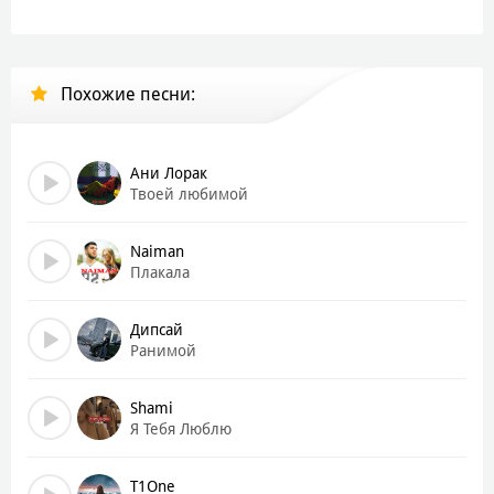
Пасмурно на небе и ночная мгла
Одиноко светит жёлтая луна!
Похожие песни:
Путь держу к любимой, еду я домой
Привезу подарки милой дорогой!
Много лет уж прошло, а как будто вчера
Ани Лорак
У подъезда стоял, целовал я тебя
Твоей любимой
Ты смотрела в глаза, и светила звезда
Полюбил я тебя, полюбил навсегда!
Naiman
Плакала
И с тех пор мы прошли через сотни дорог
Без тебя одиноко, я бы точно не смог
Дипсай
Снова жму на педаль, я к любимой спешу
Ранимой
Лишь тобою одной в этом мире дышу!
Shami
Пасмурно на небе и ночная мгла
Я Тебя Люблю
Одиноко светит жёлтая луна!
Путь держу к любимой, еду я домой
Привезу подарки милой дорогой
T1One