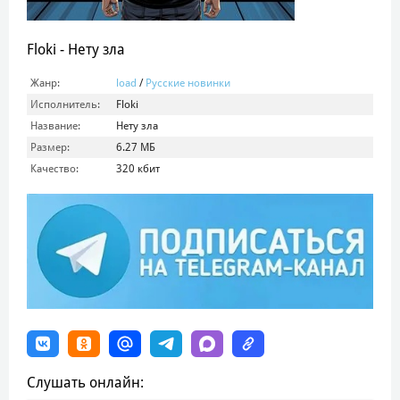
Floki - Нету зла
Жанр:
load
/
Русские новинки
Исполнитель:
Floki
Название:
Нету зла
Размер:
6.27 МБ
Качество:
320 кбит
Слушать онлайн: