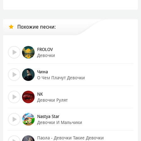
Чина-чинарики
Курили девочки
Похожие песни:
По малолеточке
За гаражом
Паца-пацанчики
FROLOV
Нас обнимали там
Девочки
От мамы-маменьки
Да всё тайком
Чина
О Чем Плачут Девочки
Чина-чинарики
Курили девочки
NK
По малолеточке
Девочки Рулят
За гаражом
Nastya Star
Паца-пацанчики
Девочки И Мальчики
Нас обнимали там
От мамы-маменьки
Паола - Девочки Такие Девочки
Да всё тайком