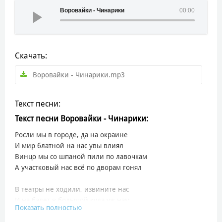
Воровайки - Чинарики
00:00
Скачать:
Воровайки - Чинарики.mp3
Текст песни:
Текст песни Воровайки - Чинарики:
Росли мы в городе, да на окраине
И мир блатной на нас увы влиял
Винцо мы со шпаной пили по лавочкам
А участковый нас всё по дворам гонял
В театры не ходили, извините нас
И на балет в большой куда уж нам
Показать полностью
По рынкам больше всё, да по карманчикам
Потом этапчики, все по мастям