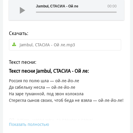
Jambul, СТАСИА - Ой ле
00:00
Скачать:
Jambul, СТАСИА - Ой ле.mp3
Текст песни:
Текст песни Jambul, СТАСИА - Ой ле:
Россия по полю шла — ой-ле-йо-ле
Да сабельку несла — ой-ле-йо-ле
На заре туманной, под звон колокола
Стерегла сынов своих, чтоб беда не взяла — ой-ле-йо-ле!
Ой, встань, народ наш, да плечом к плечу
Показать полностью
Где ветер свищет — там и меч блестит
Не кланяйся буре, не стой по плечу