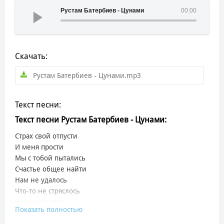
Рустам Батербиев - Цунами
00:00
Скачать:
Рустам Батербиев - Цунами.mp3
Текст песни:
Текст песни Рустам Батербиев - Цунами:
Страх свой отпусти
И меня прости
Мы с тобой пытались
Счастье общее найти
Нам не удалось
Что-то не стряслось
Нам не по пути
Показать полностью
Все наши чувства цунами