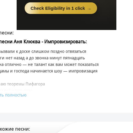
песни:
 песни Аня Клюква - Импровизировать:
ызвали к доске слишком поздно отвязаться
ги нет назад а до звонка минут пятнадцать
на отлично — не талант как вам может показаться
дамы и господа начинается шоу — импровизация
наю теоремы Пифагора
ма всё наше горе
ть полностью
ться весело не спорю
айте как-то по-простому
ыучила тему
тают дни недели
хожие песни:
а пятница