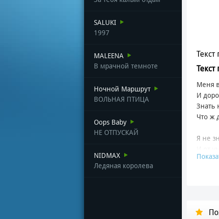
SALUKI
1997
Текст 
MALEENA
В мрачной темноте
Текст
Меня в
Ночной Маршрут
И доро
ВОЛЬНАЯ ПТИЦА
Знать 
Что ж 
Oops Baby
НЕ ОТПУСКАЙ
Я не з
И от у
NIDMAX
Показа
Да учи
Ледяная королева
Но дав
Я не в
Проле
По
Суббот