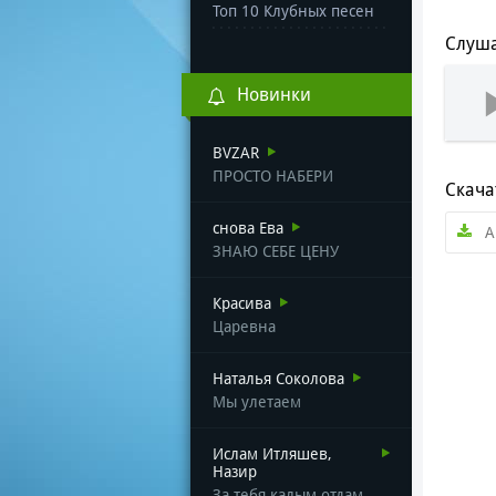
Топ 10 Клубных песен
Слуша
Новинки
BVZAR
ПРОСТО НАБЕРИ
Скача
снова Ева
А
ЗНАЮ СЕБЕ ЦЕНУ
Красива
Царевна
Наталья Соколова
Мы улетаем
Ислам Итляшев,
Назир
За тебя калым отдам