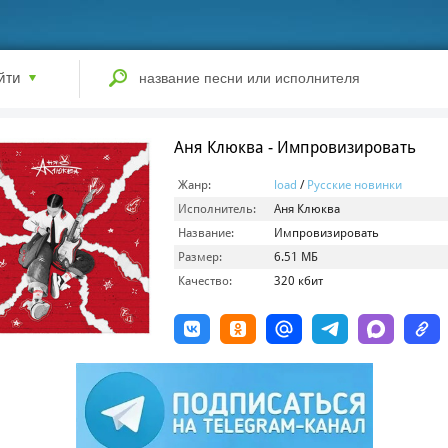
йти
Аня Клюква - Импровизировать
Жанр:
load
/
Русские новинки
Исполнитель:
Аня Клюква
Название:
Импровизировать
Размер:
6.51 МБ
Качество:
320 кбит