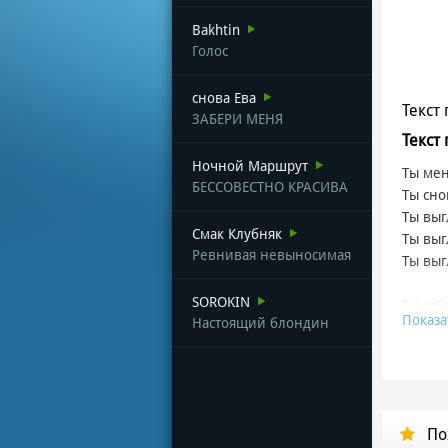
Bakhtin
Голос
снова Ева
Текст 
ЗАБЕРИ МЕНЯ
Текст
Ночной Маршрут
Ты мен
БЕССОВЕСТНО КРАСИВА
Ты сно
Ты вы
Смак Клубняк
Ты выг
Ревнивая невыносимая
Ты выг
SOROKIN
Ты соб
Показа
Настоящий блондин
И соби
В круг
Цепля
От теб
Мои э
По
Я в шо