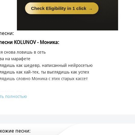
песни:
 песни KOLUNOV - Моника:
я снова ловишь в сеть
ва на марафете
глядишь как шедевр, написанный нейросетью
лядишь как хай-тек, ты выглядишь как успех
лядишь словно Моника с этих старых кассет
ираешь лук
ть полностью
раешь взгляды
у своих подруг
ешь ароматом
я таю, будто воск
моции на пике
хожие песни:
ке от тебя