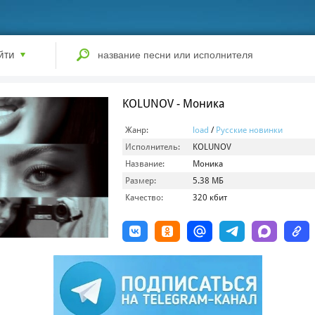
йти
KOLUNOV - Моника
Жанр:
load
/
Русские новинки
Исполнитель:
KOLUNOV
Название:
Моника
Размер:
5.38 МБ
Качество:
320 кбит