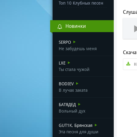
Топ 10 Клубных песен
Слуша
Новинки
SERPO
Не забудешь меня
Скача
LXE
K
Ты стала чужой
BODIEV
В лучах заката
БАТЯДЕД
Вольный дух
GUT1K, Брянская
Эта песня для души