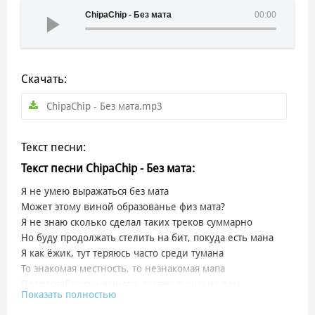
ChipaChip - Без мата
00:00
Скачать:
ChipaChip - Без мата.mp3
Текст песни:
Текст песни ChipaChip - Без мата:
Я не умею выражаться без мата
Может этому виной образованье физ мата?
Я не знаю сколько сделал таких треков суммарно
Но буду продолжать стелить на бит, покуда есть мана
Я как ёжик, тут теряюсь часто среди тумана
То знакомая местность, то незнакомая мапа
Подраслаблюсь немного, закажу пиццу на дом
Показать полностью
Если ты в раю, то помни, что всё кончится адом
Сижу на студии, как будто я в 2020-ом