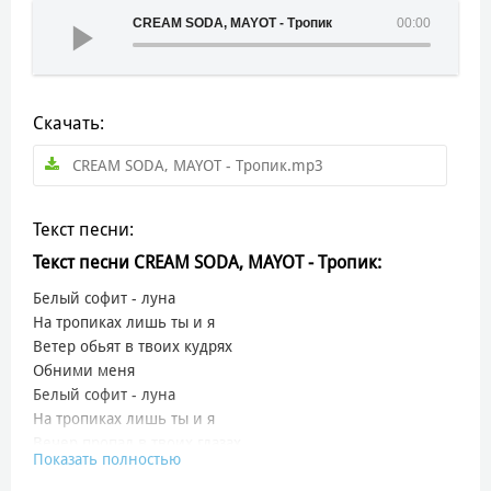
CREAM SODA, MAYOT - Тропик
00:00
Скачать:
CREAM SODA, MAYOT - Тропик.mp3
Текст песни:
Текст песни CREAM SODA, MAYOT - Тропик:
Белый софит - луна
На тропиках лишь ты и я
Ветер обьят в твоих кудрях
Обними меня
Белый софит - луна
На тропиках лишь ты и я
Вечер пропал в твоих глазах
Показать полностью
Прям до утра
Меня скорее унеси на хонде в облака