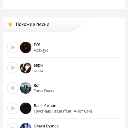
Давай курить молча и не в слезах?
Нам не помочь, давай допьём до дна?
И этот тост за твои глаза
Похожие песни:
На твоих губах
Красная помада
Ты идёшь ко мне медленно, без плана
И каждый твой шаг
ЕСЯ
Как будто случайно
Артхаус
Но между нами всё уже не тайна
Ты смотришь в упор
аври
И я теряю разум
глаза
Мне не нужны слова, я понял всё и сразу
Ладони на мне
Ruf
И ближе, чем дыхание
Твои Глаза
Ты моё тихое, дикое желание
Куда ни тронь, по сердцу, по венам
Baur Karbon
Ты как зависимость, без замен и схемы
Грустные Глаза (feat. Анет Сай)
Ты сладкая ошибка, без лишних правил
И уже не важно, кто нас исправит
А я пропал в твоих глазах
Ольга Бузова