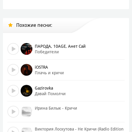
Кто-то скажет о тебе: «Да он вообще никто»
Сидя дома в тапках и с аватаркой кот
Похожие песни:
Смешно наблюдать, вниманию рады
Каждый громкий крик — вернется к небу обратно
Кто обзывается — тот сам так и называется
ПАРОДА, 10AGE, Анет Сай
Гонит на тебя значит сам таким является
Победители
Кто обзывается — тот сам так и называется
Сколько ни кричи — всё обратно возвращается
iOSTRA
Плачь и кричи
Каждый второй — эксперт и судья
Будто бы умнее всех, умней тебя
Gazirovka
Они пишут: «пустышка», и «никакая»
Давай Помолчи
А сами боятся жить, как мечтают
Ирина Билык - Кричи
Мы все отражаем друг друга немного
Как окна домов на вечерних дорогах
И то, что тебя раздражает во мне
Виктория Лоскутова - Не Кричи (Radio Edition
Твоя же боль в самом же себе