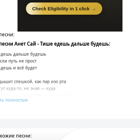
песни:
 песни Анет Сай - Тише едешь дальше будешь:
едешь дальше будешь
сли путь не прост
дешь и всё будет
дышит спешкой, как пар изо рта
гут куда-то, не зная — куда
 жизнь на паузу ради чужих побед
ть полностью
тье молчит, не оставив след
лись за солнцем, не глядя под ноги
 сомнения, стирая дороги
ина проста, как утренний свет
хожие песни:
еет ждать — тот встречает рассвет