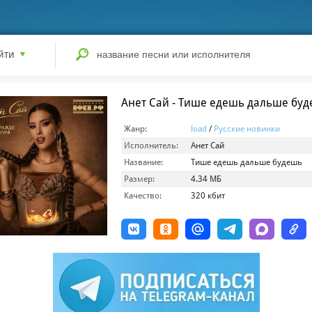
йти
Анет Сай - Тише едешь дальше бу
Жанр:
load
/
Русские новинки
Исполнитель:
Анет Сай
Название:
Тише едешь дальше будешь
Размер:
4.34 МБ
Качество:
320 кбит