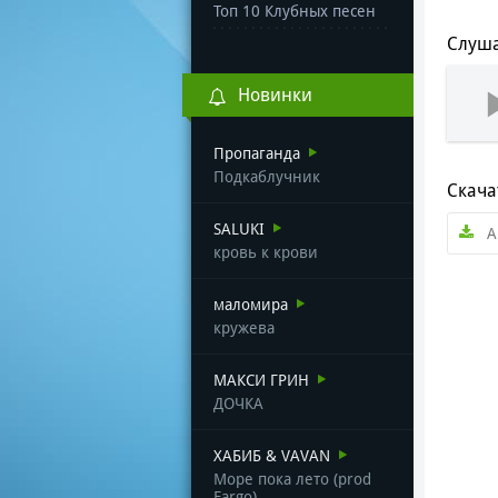
Топ 10 Клубных песен
Слуша
Новинки
Пропаганда
Подкаблучник
Скача
SALUKI
А
кровь к крови
маломира
кружева
МАКСИ ГРИН
ДОЧКА
ХАБИБ & VAVAN
Море пока лето (prod
Fargo)