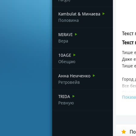
Kambulat & Минаева
Половина
Текст 
MIRAVI
Вера
Текст
Тише 
10AGE
Даже е
Обещаю
Тише е
Анна Немченко
Город 
Ретровейв
Все бе
Ставят
TRIDA
Показа
А счас
Ревную
Мы гна
Стирая
Но ист
По
Кто ум