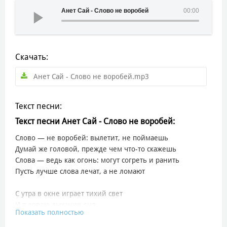
Анет Сай - Слово не воробей
00:00
Скачать:
Анет Сай - Слово не воробей.mp3
Текст песни:
Текст песни Анет Сай - Слово не воробей:
Слово — не воробей: вылетит, не поймаешь
Думай же головой, прежде чем что-то скажешь
Слова — ведь как огонь: могут согреть и ранить
Пусть лучше слова лечат, а не ломают
С утра в окне играет тихий свет
И я ловлю дыхание дня
Показать полностью
Ты бросил слово — словно быстрый след
За птицей, улетающей в поля