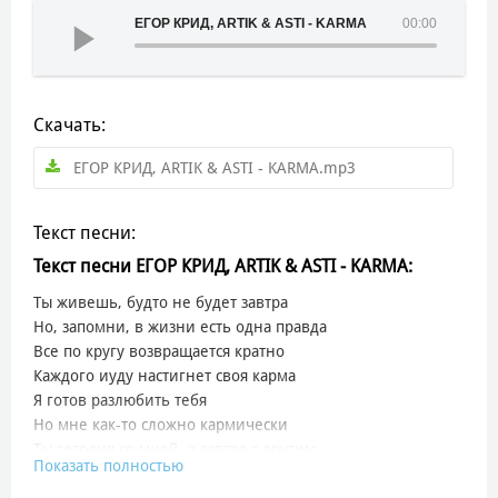
ЕГОР КРИД, ARTIK & ASTI - KARMA
00:00
Скачать:
ЕГОР КРИД, ARTIK & ASTI - KARMA.mp3
Текст песни:
Текст песни ЕГОР КРИД, ARTIK & ASTI - KARMA:
Ты живешь, будто не будет завтра
Но, запомни, в жизни есть одна правда
Все по кругу возвращается кратно
Каждого иуду настигнет своя карма
Я готов разлюбить тебя
Но мне как-то сложно кармически
Ты сегодня со мной, а завтра с другим
Показать полностью
У тебя раздвоение личности
За меня скажут мои дела (дела)