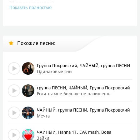
Эй весна проваливай
Показать полностью
Весна завязывай давай свои кроссовки
Вали отсюда на пороге лето
Ждут шашлыки и до утра тусовки
Отпуска, каникулы на юг билеты
Похожие песни:
Очень я люблю жару
Да так чтоб солнце припекало
Всей оравой в магазин
Группа Покровский, ЧАЙНЫЙ, группа ПЕСНИ
Ништяков напокупаем
Одинаковые сны
На природу иль на речку
группа ПЕСНИ, ЧАЙНЫЙ, Группа Покровский
Вместе дружно полетим
Если ты мне больше не напишешь
А внезапным холодам
Испортить праздник не дадим
ЧАЙНЫЙ, группа ПЕСНИ, Группа Покровский
Мечта
Нам надоели весенние качели
Солнышко, иди сюда
ЧАЙНЫЙ, Hanna 11, EVA mash, Вова
Согревай давай меня
Зайки
Солодков, Рили, Группа Покровский