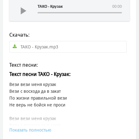
ТАКО - Крузак
00:00
Скачать:
ТАКО - Крузак.mp3
Текст песни:
Текст песни ТАКО - Крузак:
Вези вези меня крузак
Вези с восхода да в закат
По жизни правильной вези
Не верь не бойся не проси
Вези вези меня крузак
Вези с восхода да в закат
Показать полностью
По жизни правильной вези
Не верь не бойся не проси