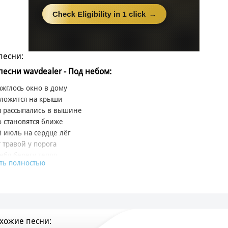
песни:
 песни wavdealer - Под небом:
ажглось окно в дому
 ложится на крыши
 рассыпались в вышине
 становятся ближе
 июль на сердце лёг
 травой у порога
тебя берегу тепло
ть полностью
 то не было долго
бы ты не был
а под небом
аем рассветы
хожие песни:
етимся где-то