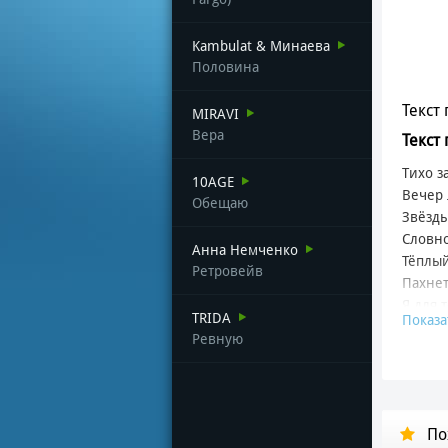
Kambulat & Минаева
Половина
Текст 
MIRAVI
Вера
Текст
Тихо з
10AGE
Вечер
Обещаю
Звёзды
Словно
Анна Немченко
Тёплый
Ретровейв
Пахнет
Я для 
TRIDA
Показа
Как бы
Ревную
И где 
Мы об
Встреч
По
И встр