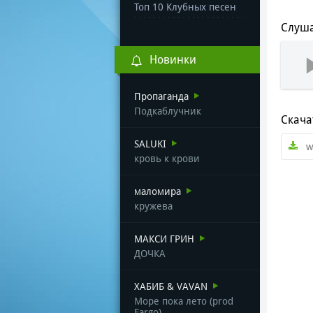
Топ 10 Клубных песен
Слуша
Новинки
Пропаганда
Подкаблучник
Скача
SALUKI
w
кровь к крови
маломира
кружева
МАКСИ ГРИН
ДОЧКА
ХАБИБ & VAVAN
Море пока лето (prod
Fargo)