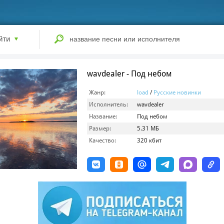
йти
wavdealer - Под небом
Жанр:
load
/
Русские новинки
Исполнитель:
wavdealer
Название:
Под небом
Размер:
5.31 МБ
Качество:
320 кбит