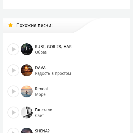
Вслух этих мыслей не произнесу
Своими страхами тебя тревожить я не стану
Хочу лишь, чтоб ты знала
Похожие песни:
Ты мой свет, ты мой воздух
Ты мой путь сквозь злую тьму
Моё небо, мои звёзды
RUBI, GOR 23, HAR
Я одной тобой живу
Образ
Ты мой дом, моя крепость
Моя радость и мой смех
DAVA
Моё море, моя нежность
Радость в простом
Мой любимый человек
Rendal
Пускай порою мне бывает страшно
Море
Пусть иногда в тревоге я тону
Но вот в глаза твои взгляну — и более отважным
Гансэлло
Себя представить, чем в их отражении, не могу
Свет
Мне бесконечно важно, чтобы в этом чистом взгляде
Не пропадали свет и радость — солнце и весна
И потому себе возьму я все твои печали
SHENA?