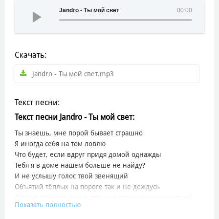
Jandro - Ты мой свет
00:00
Скачать:
Jandro - Ты мой свет.mp3
Текст песни:
Текст песни Jandro - Ты мой свет:
Ты знаешь, мне порой бывает страшно
Я иногда себя на том ловлю
Что будет, если вдруг придя домой однажды
Тебя я в доме нашем больше не найду?
И не услышу голос твой звенящий
Объятий тёплых на пороге так и не дождусь
Сердце пронзит мне в этот миг стрела тоски щемящей
Показать полностью
Искать спасенье буду в том, что я вот-вот проснусь
Но тяжкий груз этот себе оставлю