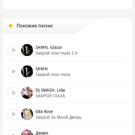
Закрой глаза, закрой глаза
Закрой и жди меня
Закрой глаза, закрой глаза
Похожие песни:
Открой и вот он я
Ты слово осень
Ты мой будильник на восемь
SAYAN, Glazur
Так же легко можешь сбросить
Закрой мои глаза 2.0
Как туча темна, как туча темна
Ты будто зима
SAYAN
Грежу тобою все реже
Закрой мои глаза
Но вдруг снова даришь надежду
Что скоро весна, скоро весна
DJ SMASH, Lida
ЗАКРОЙ ГЛАЗА
Закрой глаза, закрой глаза
Закрой и жди меня
044 Rose
Закрой глаза, закрой глаза
Закрой За Мной Дверь
Открой и вот он я
А ты закрой глаза
Джаро