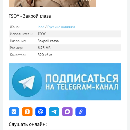
TSOY - Закрой глаза
Жанр:
load
/
Русские новинки
Исполнитель:
TSOY
Название:
Закрой глаза
Размер:
6.75 МБ
Качество:
320 кбит
Слушать онлайн: