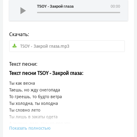
TSOY - Закрой глаза
00:00
Скачать:
TSOY - Закрой глаза.mp3
Текст песни:
Текст песни TSOY - Закрой глаза:
Ты как весна
Таешь, но жду снегопада
То греешь, то будто ветра
Ты холодна, ты холодна
Ты словно лето
Ты лишь в закаты одета
А знаешь ведь только про это
Показать полностью
Думаю я, думаю я