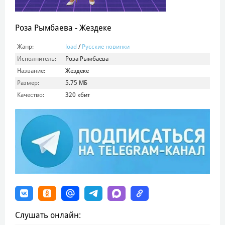
Роза Рымбаева - Жездеке
Жанр:
load
/
Русские новинки
Исполнитель:
Роза Рымбаева
Название:
Жездеке
Размер:
5.75 МБ
Качество:
320 кбит
Слушать онлайн: