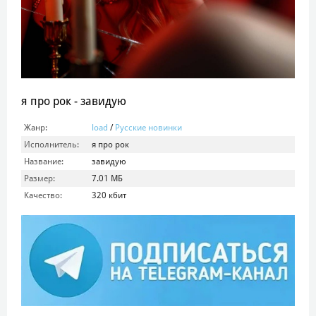
я про рок - завидую
Жанр:
load
/
Русские новинки
Исполнитель:
я про рок
Название:
завидую
Размер:
7.01 МБ
Качество:
320 кбит