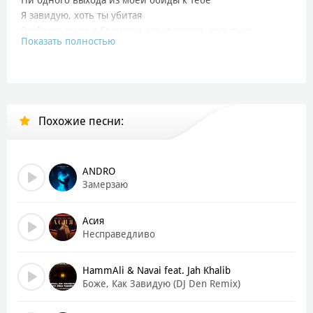
Я завидую, хоть ты убитая
Разбитая душа и брошена, но красивая, хоть ты и
Показать полностью
обезвожена
Первый Куплет:
Одним взглядом притянешь к себе
И пускай, ты как ведьма, тебя на костре хоть сжигай
Похожие песни:
Ты меня раздражаешь насколько же ты прекрасна
бываешь
И опять на меня набегает тоска
Я не плачу, я просто так сильно устала
ANDRO
Что ты все равно будешь лучше меня
Замерзаю
О мой бог, почему ты не я?
Асия
Припев:
Несправедливо
Дорогая моя, я завидую, и почти в открытую
Ни одного выхода из моей обиды к тебе
HammAli & Navai feat. Jah Khalib
Я завидую, хоть ты убитая
Боже, Как Завидую (DJ Den Remix)
Разбитая душа и брошена, но красивая, хоть ты
обезвожена