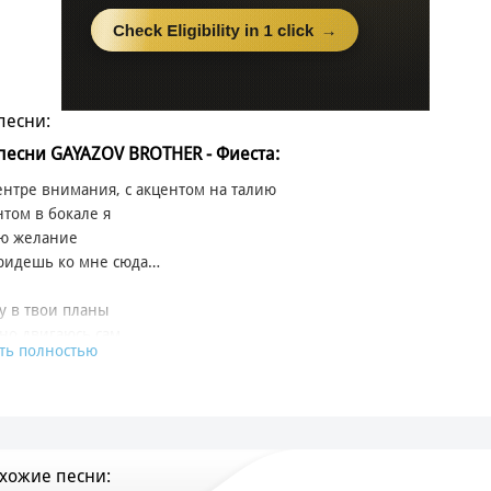
песни:
 песни GAYAZOV BROTHER - Фиеста:
ентре внимания, с акцентом на талию
нтом в бокале я
аю желание
придешь ко мне сюда…
у в твои планы
но двигаюсь сам
ть полностью
 жерле вулкана
т твой фасад
бом, ночь покажется сном
ражатся так, все танцуют кругом
хожие песни:
и меня гром, ставлю на кон