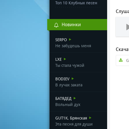
Топ 10 Клубных песен
Слуша
Новинки
SERPO
Не забудешь меня
Скача
LXE
G
Ты стала чужой
BODIEV
В лучах заката
БАТЯДЕД
Вольный дух
GUT1K, Брянская
Эта песня для души