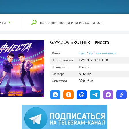
йти
GAYAZOV BROTHER - Фиеста
Жанр:
load
/
Русские новинки
Исполнитель:
GAYAZOV BROTHER
Название:
Фиеста
Размер:
6.02 Мб
Качество:
320 кбит