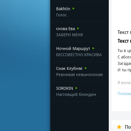
Bakhtin
Голос
снова Ева
Текст 
ЗАБЕРИ МЕНЯ
Текст
Ночной Маршрут
Ты в ц
БЕССОВЕСТНО КРАСИВА
С абсе
Загад
Смак Клубняк
И ты 
Ревнивая невыносимая
Я вхож
SOROKIN
И плав
Показа
Настоящий блондин
Как на
Оседае
Бом — 
Все ку
По
Разраз