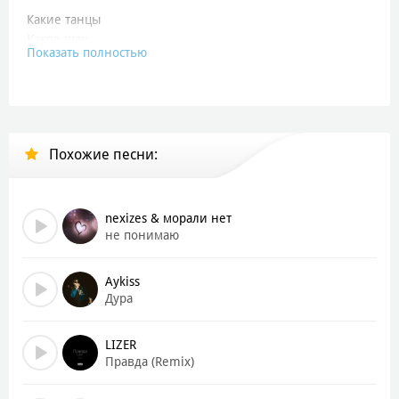
Какие танцы
Какое шоу
Показать полностью
Я ща на прайме
Так что нахуй ты пошёл
На мне бриллианты
Шикарный шёлк
Похожие песни:
Я ща на прайме
Так что нахуй ты пошёл
Он тебя не ценил никогда
nexizes & морали нет
Просто удобная дама для секса
не понимаю
Ни цветы, ни подарки, слова
Нету такому в душе твоей места
Aykiss
Дура
Он тебя не любил никогда
Пиздит — не значит, что ценит и любит
LIZER
Обрываем все провода
Правда (Remix)
Больше его в твоей жизни не будет