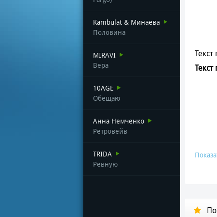
Kambulat & Минаева
Половина
Текст 
MIRAVI
Вера
Текст 
10AGE
Обещаю
Анна Немченко
Ретровейв
TRIDA
Показа
Ревную
По