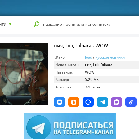
йти
ния, Liili, Dilbara - WOW
Жанр:
load
/
Русские новинки
Исполнитель:
ния, Liili, Dilbara
Название:
WOW
Размер:
5.29 МБ
Качество:
320 кбит