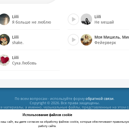
Liili
Liili
Я больше не люблю
Не мешай
тебя
Liili
Моя Мишель, Мин
shake.
Фейерверк
Liili
Liili
Сука Любовь
По всем вопросам - используйте форму
обратной связи
.
Copyright © 2026. Все права защищены.
все материалы, а именно, музыкальные файлы, представленные на этом 
тельных целях. Все права на них принадлежат их владельцам. После п
Использование файлов cookie
кт-диск или удалить этот файл, в противном случае Вы нарушаете зак
ация сайта не несет ответственности за противозаконные действия по
наш сайт, вы даете согласие на обработку файлов cookie, которые обеспечивают правильну
работу сайта.