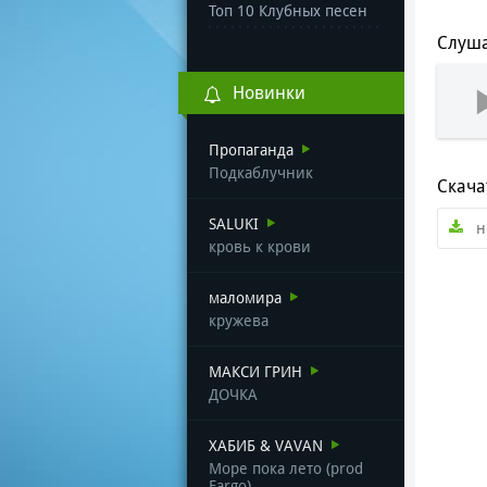
Топ 10 Клубных песен
Слуша
Новинки
Пропаганда
Подкаблучник
Скача
SALUKI
н
кровь к крови
маломира
кружева
МАКСИ ГРИН
ДОЧКА
ХАБИБ & VAVAN
Море пока лето (prod
Fargo)