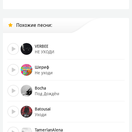
Похожие песни:
VERBEE
НЕ УХОДИ
Шериф
Не уходи
Bocha
Под Дождём
Batousai
Уходи
TamerlanAlena