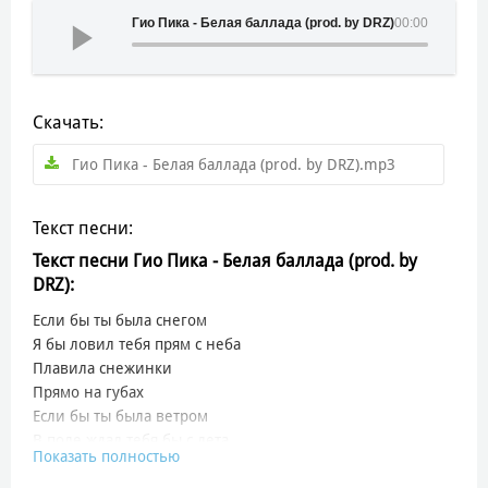
Гио Пика - Белая баллада (prod. by DRZ)
00:00
Скачать:
Гио Пика - Белая баллада (prod. by DRZ).mp3
Текст песни:
Текст песни Гио Пика - Белая баллада (prod. by
DRZ):
Если бы ты была снегом
Я бы ловил тебя прям с неба
Плавила снежинки
Прямо на губах
Если бы ты была ветром
В поле ждал тебя бы с лета
Показать полностью
Шум по сей день в ушах
Путалась в волосах