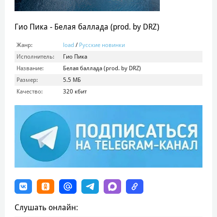
Гио Пика - Белая баллада (prod. by DRZ)
Жанр:
load
/
Русские новинки
Исполнитель:
Гио Пика
Название:
Белая баллада (prod. by DRZ)
Размер:
5.5 МБ
Качество:
320 кбит
Слушать онлайн: