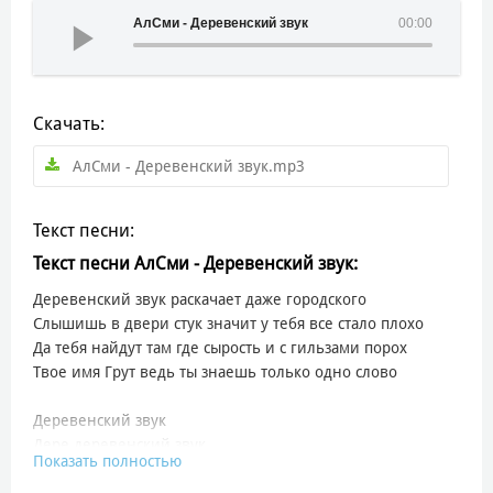
АлСми - Деревенский звук
00:00
Скачать:
АлСми - Деревенский звук.mp3
Текст песни:
Текст песни АлСми - Деревенский звук:
Деревенский звук раскачает даже городского
Слышишь в двери стук значит у тебя все стало плохо
Да тебя найдут там где сырость и с гильзами порох
Твое имя Грут ведь ты знаешь только одно слово
Деревенский звук
Дере деревенский звук
Показать полностью
Деревенский звук
Дере деревенский звук