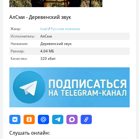
АлСми - Деревенский звук
Жанр:
load
/
Русские новинки
Исполнитель:
АлСми
Название:
Деревенский звук
Размер:
4.04 МБ
Качество:
320 кбит
Слушать онлайн: