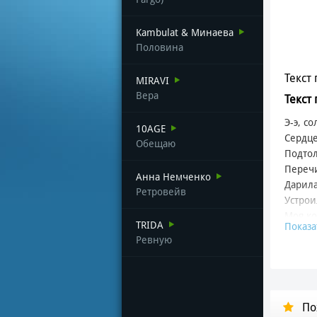
Kambulat & Минаева
Половина
Текст 
MIRAVI
Вера
Текст
Э-э, с
10AGE
Сердце
Обещаю
Подтол
Перечи
Анна Немченко
Дарила
Ретровейв
Устрои
Моя ко
TRIDA
Показа
Я чувс
Ревную
Звенят
Твои г
Я в пр
По
Не отп