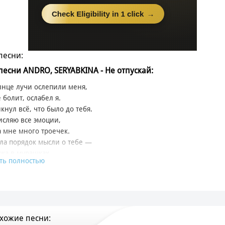
песни:
 песни ANDRO, SERYABKINA - Не отпускай:
олнце лучи ослепили меня,
 болит, ослабел я.
кнул всё, что было до тебя.
сляю все эмоции,
 мне много троечек.
ла порядок мысли о тебе —
жа в мурашках.
ть полностью
твую твой пульс, сжимаю пальцы на твоей шее.
 мои цепи от движений.
убы — исцеление, соблазнение.
едвкушении.
хожие песни:
ускай меня сейчас,