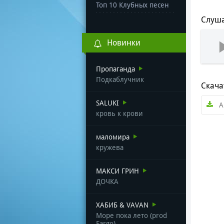
Топ 10 Клубных песен
Слуша
Новинки
Пропаганда
Подкаблучник
Скача
SALUKI
A
кровь к крови
маломира
кружева
МАКСИ ГРИН
ДОЧКА
ХАБИБ & VAVAN
Море пока лето (prod
Fargo)