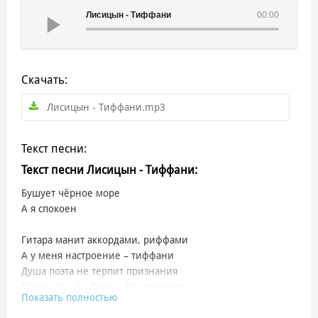
Лисицын - Тиффани
00:00
Скачать:
Лисицын - Тиффани.mp3
Текст песни:
Текст песни Лисицын - Тиффани:
Бушует чёрное море
А я спокоен
Гитара манит аккордами, риффами
А у меня настроение – тиффани
Душа поэта не терпит признания
Прощайте. Au Revoir. До свидания
Показать полностью
До свидания, родная, я вернусь обратно