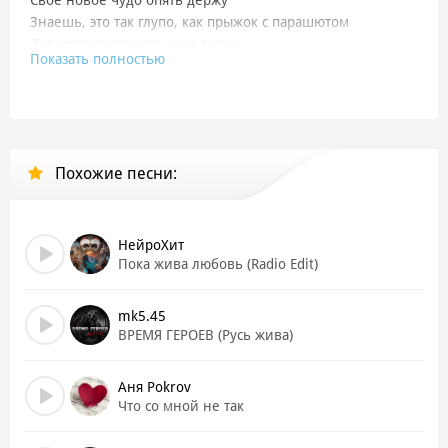
Знаешь, это так глупо, как прыжок с парашютом
Доверяться кому-то, но я дышу
Показать полностью
Я жива, я жива
Хоть и не заживает
Твоя ножевая
Но сердце ждёт
Похожие песни:
Я жива, я жива
Он меня зашивает
С ним понимаешь
НейроХит
Что всё пройдёт
Пока жива любовь (Radio Edit)
Я жива
mk5.45
ВРЕМЯ ГЕРОЕВ (Русь жива)
Затихают пожары, остается дым
Разбегаются пары, путая следы
Аня Pokrov
И я каждое слово повторяю другому
Что со мной не так
Я смогла, я готова опять за край