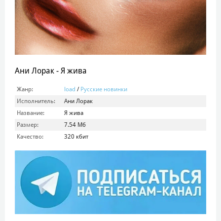
Ани Лорак - Я жива
Жанр:
load
/
Русские новинки
Исполнитель:
Ани Лорак
Название:
Я жива
Размер:
7.54 Мб
Качество:
320 кбит