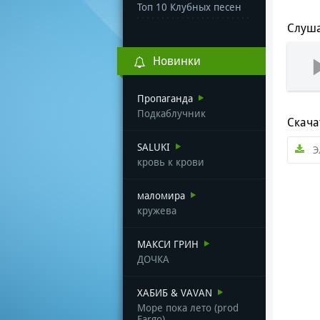
Топ 10 Клубных песен
Слуша
Новинки
Пропаганда
Подкаблучник
Скача
SALUKI
Э
кровь к крови
маломира
кружева
МАКСИ ГРИН
ДОЧКА
ХАБИБ & VAVAN
Море пока лето (prod
Fargo)