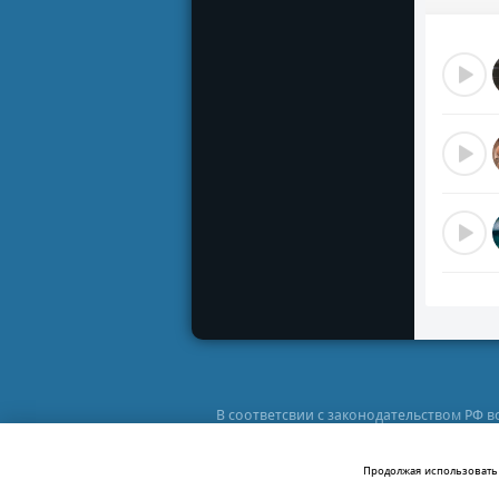
Девочк
Двигай
Волнуе
Ты моя
Ты моя
Ты - д
Давай
Прямо 
Ждать 
Своей
Зажжё
И осве
Закрой
В соответсвии с законодательством РФ 
Ритмич
персонального использования в ознакоми
должны приобрести лицензионный компа
Администр
Продолжая использовать 
Подой