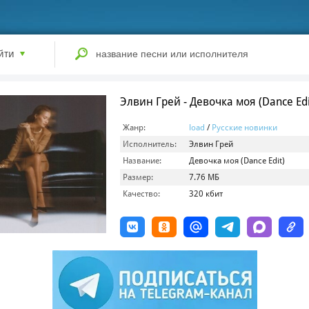
йти
Элвин Грей - Девочка моя (Dance Edi
Жанр:
load
/
Русские новинки
Исполнитель:
Элвин Грей
Название:
Девочка моя (Dance Edit)
Размер:
7.76 МБ
Качество:
320 кбит