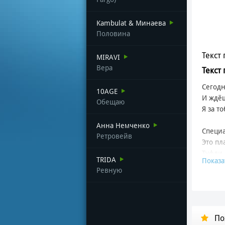
Kambulat & Минаева
Половина
Текст 
MIRAVI
Вера
Текст 
Сегодн
10AGE
И ждёш
Обещаю
Я за т
Анна Немченко
Специ
Ретровейв
Это пл
Tуфли 
TRIDA
Показа
Ревную
Подой
Посмот
Ничего
Почувс
По
Ты вед