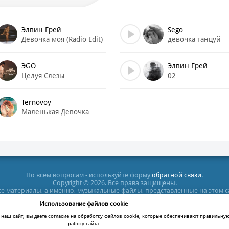
а моя, прошу тебя, танцуй
ся быстрее, настройся на нашу волну, нашу
Элвин Грей
Sego
тся душа, когда ты смотришь на меня
Девочка моя (Radio Edit)
девочка танцуй
 энергия, ты моя любовь
 беда, ты - девочка моя
ЭGO
Элвин Грей
Целуя Слезы
02
евочка моя
Ternovoy
 займёмся любовью
Маленькая Девочка
на танцполе
не могу и терпеть
 душевной боли
м огонь любви
тим мы все вокруг
По всем вопросам - используйте форму
обратной связи
.
Copyright © 2026. Все права защищены.
 глаза и услышь
все материалы, а именно, музыкальные файлы, представленные на этом 
ный сердца стук
тельных целях. Все права на них принадлежат их владельцам. После п
Использование файлов cookie
кт-диск или удалить этот файл, в противном случае Вы нарушаете зак
ация сайта не несет ответственности за противозаконные действия по
наш сайт, вы даете согласие на обработку файлов cookie, которые обеспечивают правильну
ди ко мне, обними меня
работу сайта.