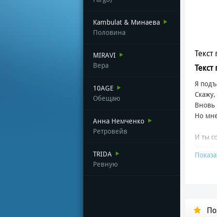
Kambulat & Минаева
Половина
Текст 
MIRAVI
Вера
Текст
Я подъ
10AGE
Скажу,
Обещаю
Вновь 
Но мне
Анна Немченко
Ретровейв
И ты с
Этот п
TRIDA
Показа
И тепе
Ревную
Мы на 
Любовь
Ты дер
По
Дорога