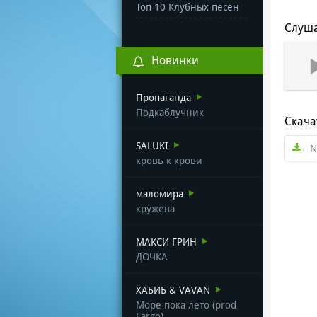
Топ 10 Клубных песен
Слуша
Новинки
Пропаганда
Подкаблучник
Скача
SALUKI
N
кровь к крови
маломира
кружева
МАКСИ ГРИН
ДОЧКА
ХАБИБ & VAVAN
Море пока лето (prod
Fargo)