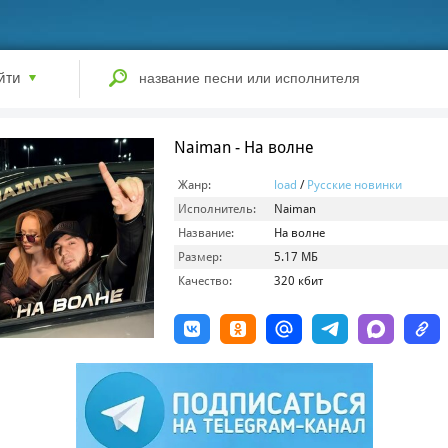
йти
Naiman - На волне
Жанр:
load
/
Русские новинки
Исполнитель:
Naiman
Название:
На волне
Размер:
5.17 МБ
Качество:
320 кбит