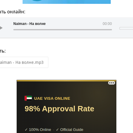
ть онлайн:
Naiman - На волне
00:00
ть:
aiman - На волне.mp3