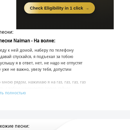
песни:
 песни Naiman - На волне:
еду к ней домой, наберу по телефону
 давай спускайся, я подъехал за тобою
услышу я в ответ, нет, не надо не отпустят
 уже не важно, увезу тебя, допустим
о мною рядом, нажимаю я на газ, газ, газ, газ
уть с тобою начинается прямо сейчас
ть полностью
рь уже никто не догонит нас
волне ловим момент прямо сейчас
 на максималке, на спидометре за сотню
жишь мою руку, и никто нас не догонит
хожие песни:
, ночь, так ярко светят вдали фонари