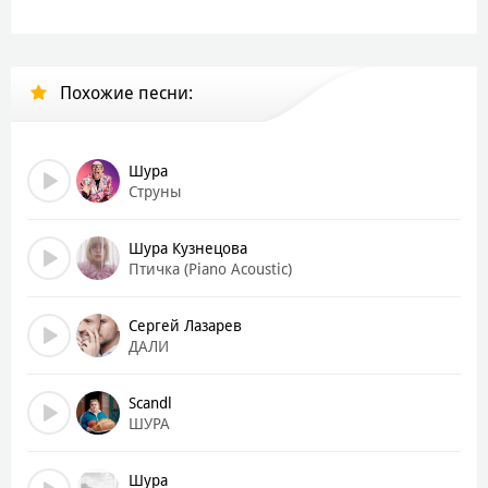
А если забудешь ты меня
Похожие песни:
Не бойся, ты всё ещё моя
По-прежнему читаю записки перед сном
Что ты когда-то мне писала
Шура
Я знаю, всё не вернуть назад
Струны
Я знаю, нас не вернуть назад
Но знаешь, я помню наш рояль
Шура Кузнецова
Я все ещё люблю те звуки
Птичка (Piano Acoustic)
Я все еще люблю…
Сергей Лазарев
ДАЛИ
Scandl
ШУРА
Шура