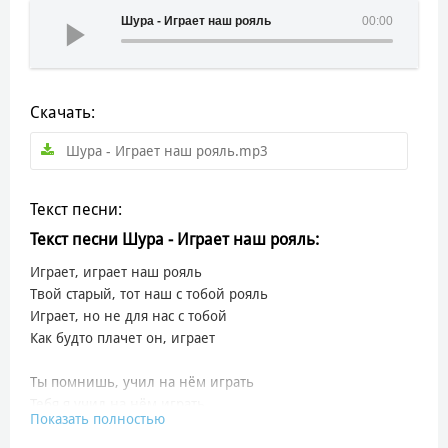
Шура - Играет наш рояль
00:00
Скачать:
Шура - Играет наш рояль.mp3
Текст песни:
Текст песни Шура - Играет наш рояль:
Играет, играет наш рояль
Твой старый, тот наш с тобой рояль
Играет, но не для нас с тобой
Как будто плачет он, играет
Ты помнишь, учил на нём играть
Тебя я учил на нём играть
Показать полностью
Ты помнишь мелодию любви
Тогда учили мы друг друга