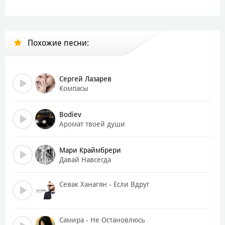
Буду всегда с тобою
Если зима, стужа
Похожие песни:
В сердце войдёт, дрожью
Знай, что ты мне нужен
Ты под моей кожей
Сергей Лазарев
Стану теплом, пледом
Компасы
От холодов скрою
Буду твоим летом
Bodiev
Буду всегда с тобою
Аромат твоей души
You're my light, my forever
Мари Краймбрери
In your arms, I'm home, wherever
Давай Навсегда
Through the storms, we'll stay together
Love like ours will last forever
Севак Ханагян - Если Вдруг
I'm your shield, your endless fire
With your love, I soar much higher
Самира - Не Остановлюсь
Through the dark, I'll be your guide