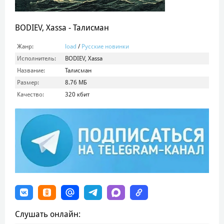
BODIEV, Xassa - Талисман
Жанр:
load
/
Русские новинки
Исполнитель:
BODIEV, Xassa
Название:
Талисман
Размер:
8.76 МБ
Качество:
320 кбит
Слушать онлайн: