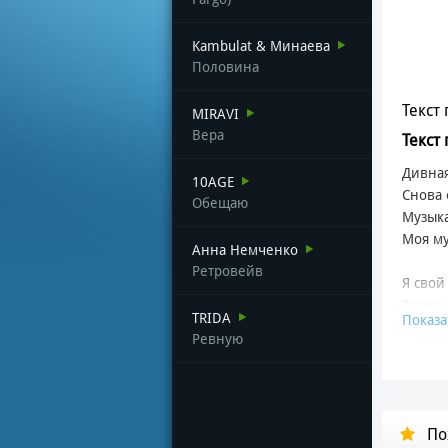
Kambulat & Минаева
Половина
Текст 
MIRAVI
Вера
Текст
Дивная
10AGE
Снова 
Обещаю
Музыка
Моя му
Анна Немченко
Ретровейв
Я свой
Знаю, 
TRIDA
Показа
Освобо
Ревную
Нас ос
Снова 
Несмот
По
Прыгал