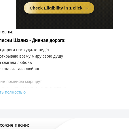
песни:
 песни Шалих - Дивная дорога:
 дорога нас куда-то ведёт
открываю всему миру свою душу
 слагала любовь
зыка слагала любовь
 не поменяю маршрут
что сегодня станет намного лучше
ть полностью
див от оков
вободив от оков
готов на подвиги рыцарь
ря на эти недовольные лица
хожие песни:
 в никуда, он, не боясь разбиться