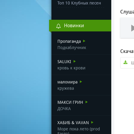
Топ 10 Клубных песен
Слуша
Новинки
Пропаганда
Подкаблучник
Скача
SALUKI
Ш
кровь к крови
маломира
кружева
МАКСИ ГРИН
ДОЧКА
ХАБИБ & VAVAN
Море пока лето (prod
Fargo)