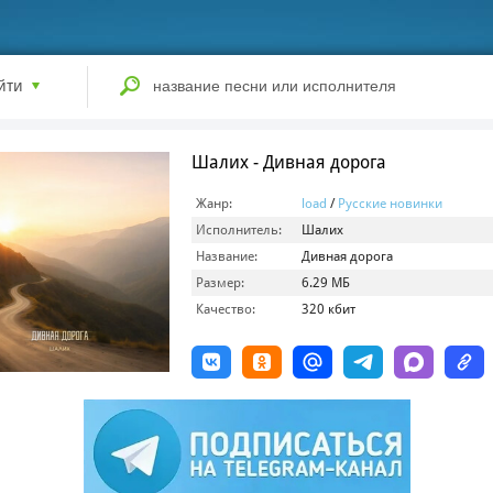
йти
Шалих - Дивная дорога
Жанр:
load
/
Русские новинки
Исполнитель:
Шалих
Название:
Дивная дорога
Размер:
6.29 МБ
Качество:
320 кбит