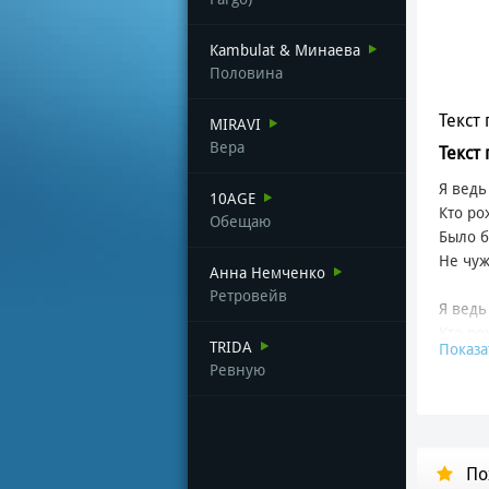
Kambulat & Минаева
Половина
Текст 
MIRAVI
Вера
Текст
Я ведь
10AGE
Кто ро
Обещаю
Было б
Не чуж
Анна Немченко
Ретровейв
Я ведь
Кто ро
TRIDA
Показа
Было б
Ревную
Не чуж
Эта де
Как на
По
Тех, к