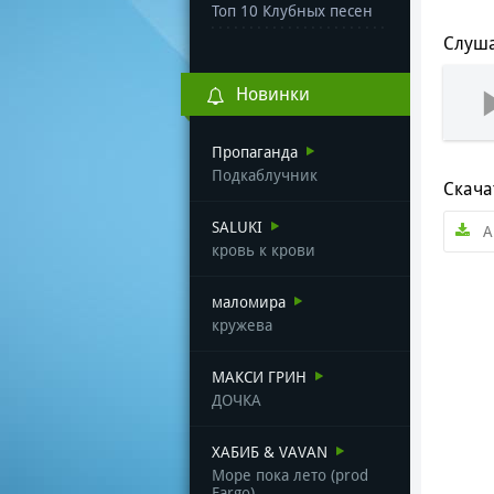
Топ 10 Клубных песен
Слуша
Новинки
Пропаганда
Подкаблучник
Скача
SALUKI
А
кровь к крови
маломира
кружева
МАКСИ ГРИН
ДОЧКА
ХАБИБ & VAVAN
Море пока лето (prod
Fargo)