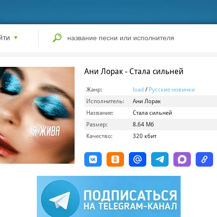
йти
Ани Лорак - Стала сильней
Жанр:
load
/
Русские новинки
Исполнитель:
Ани Лорак
Название:
Стала сильней
Размер:
8.64 Мб
Качество:
320 кбит