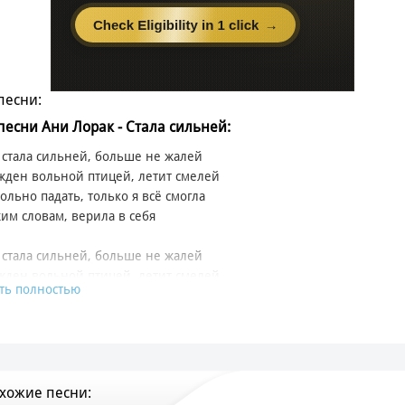
песни:
 песни Ани Лорак - Стала сильней:
 стала сильней, больше не жалей
жден вольной птицей, летит смелей
ольно падать, только я всё смогла
им словам, верила в себя
 стала сильней, больше не жалей
жден вольной птицей, летит смелей
ть полностью
ольно падать, только я всё смогла
им словам, верила в себя
вочка прошла нелёгкий путь
йти свою судьбу, не обмануть
хожие песни:
ого так боялась она